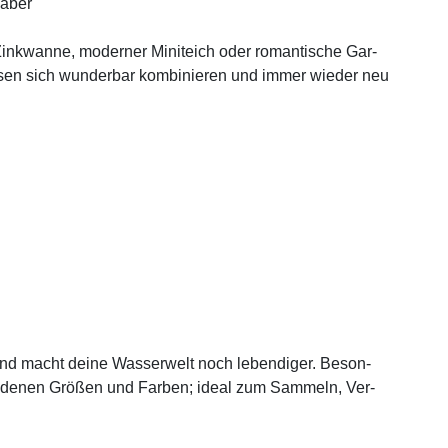
a­ber
 Zink­wan­ne, moder­ner Mini­teich oder roman­ti­sche Gar­
as­sen sich wun­der­bar kom­bi­nie­ren und immer wie­der neu
und macht dei­ne Was­ser­welt noch leben­di­ger. Beson­
e­de­nen Grö­ßen und Far­ben; ide­al zum Sam­meln, Ver­