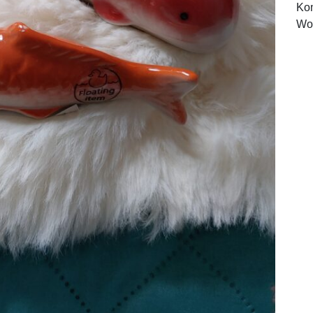
Ko
Wo