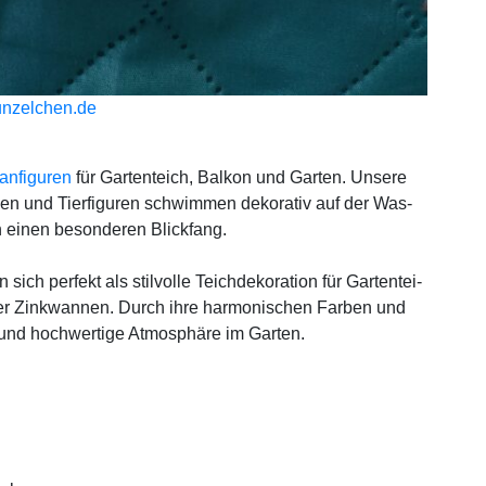
nzelchen.de
an­fi­gu­ren
für Gar­ten­teich, Bal­kon und Gar­ten. Unse­re
men und Tier­fi­gu­ren schwim­men deko­ra­tiv auf der Was­
n einen beson­de­ren Blick­fang.
sich per­fekt als stil­vol­le Teich­de­ko­ra­ti­on für Gar­ten­tei­
der Zink­wan­nen. Durch ihre har­mo­ni­schen Far­ben und
 und hoch­wer­ti­ge Atmo­sphä­re im Gar­ten.