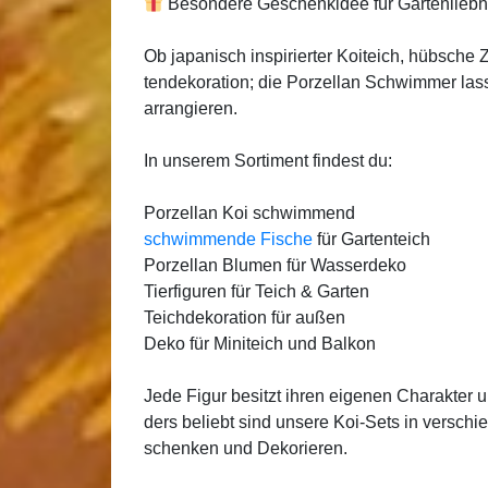
Beson­de­re Geschenk­idee für Gar­ten­lieb­h
Ob japa­nisch inspi­rier­ter Koi­teich, hüb­sche
ten­de­ko­ra­ti­on; die Por­zel­lan Schwim­mer l
arran­gie­ren.
In unse­rem Sor­ti­ment fin­dest du:
Por­zel­lan Koi schwim­mend
schwim­men­de Fische
für Gar­ten­teich
Por­zel­lan Blu­men für Was­ser­de­ko
Tier­fi­gu­ren für Teich & Gar­ten
Teich­de­ko­ra­ti­on für außen
Deko für Mini­teich und Bal­kon
Jede Figur besitzt ihren eige­nen Cha­rak­ter 
ders beliebt sind unse­re Koi-Sets in ver­schi
schen­ken und Deko­rie­ren.