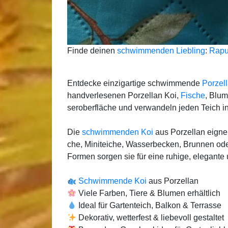
Fin­de dei­nen
schwim­men­den Lieb­ling
:
Rapu
Ent­de­cke ein­zig­ar­ti­ge schwim­men­de
Por­zel­l
hand­ver­le­se­nen Por­zel­lan Koi,
Fische
, Blu­
ser­ober­flä­che und ver­wan­deln jeden Teich i
Die
schwim­men­den Koi
aus Por­zel­lan eig­nen 
che, Mini­tei­che, Was­ser­be­cken, Brun­nen o
For­men sor­gen sie für eine ruhi­ge, ele­gan­te
Schwim­men­de Koi
aus Por­zel­lan
Vie­le Far­ben, Tie­re & Blu­men erhält­lich
Ide­al für Gar­ten­teich, Bal­kon & Ter­ras­se
Deko­ra­tiv, wet­ter­fest & lie­be­voll gestal­tet