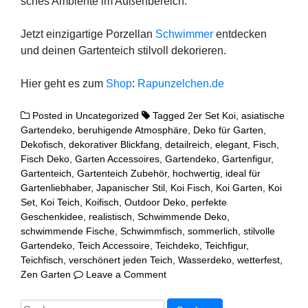
sches Ambi­en­te im Außen­be­reich.
Jetzt ein­zig­ar­ti­ge Por­zel­lan
Schwim­mer
ent­de­cken
und dei­nen Gar­ten­teich stil­voll dekorieren.
Hier geht es zum
Shop
:
Rapunzelchen.de
Posted in
Uncategorized
Tagged
2er Set Koi
,
asiatische
Gartendeko
,
beruhigende Atmosphäre
,
Deko für Garten
,
Dekofisch
,
dekorativer Blickfang
,
detailreich
,
elegant
,
Fisch
,
Fisch Deko
,
Garten Accessoires
,
Gartendeko
,
Gartenfigur
,
Gartenteich
,
Gartenteich Zubehör
,
hochwertig
,
ideal für
Gartenliebhaber
,
Japanischer Stil
,
Koi Fisch
,
Koi Garten
,
Koi
Set
,
Koi Teich
,
Koifisch
,
Outdoor Deko
,
perfekte
Geschenkidee
,
realistisch
,
Schwimmende Deko
,
schwimmende Fische
,
Schwimmfisch
,
sommerlich
,
stilvolle
Gartendeko
,
Teich Accessoire
,
Teichdeko
,
Teichfigur
,
Teichfisch
,
verschönert jeden Teich
,
Wasserdeko
,
wetterfest
,
on
Zen Garten
Leave a Comment
Schwimmende
Porzellan
Suchen