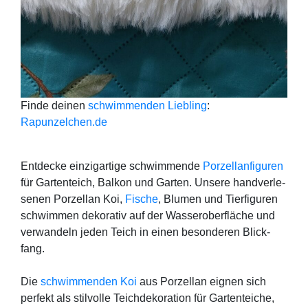
Fin­de dei­nen
schwim­men­den Lieb­ling
:
Rapunzelchen.de
Ent­de­cke ein­zig­ar­ti­ge schwim­men­de
Por­zel­lan­fi­gu­ren
für Gar­ten­teich, Bal­kon und Gar­ten. Unse­re hand­ver­le­
se­nen Por­zel­lan Koi,
Fische
, Blu­men und Tier­fi­gu­ren
schwim­men deko­ra­tiv auf der Was­ser­ober­flä­che und
ver­wan­deln jeden Teich in einen beson­de­ren Blick­
fang.
Die
schwim­men­den Koi
aus Por­zel­lan eig­nen sich
per­fekt als stil­vol­le Teich­de­ko­ra­ti­on für Gar­ten­tei­che,