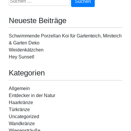
Koi
nach:
für
Gartenteich,
Neueste Beiträge
Miniteich
&
Garten
Schwimmende Porzellan Koi für Gartenteich, Miniteich
Deko
& Garten Deko
Weidenkätzchen
Hey Sunset!
Kategorien
Allgemein
Entdecker in der Natur
Haarkränze
Türkränze
Uncategorized
Wandkränze
Wiesensträuße