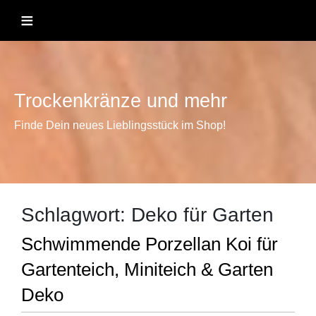
Skip
≡
to
content
Trockenkränze und mehr
Finde Dein neues Lieblingsstück im Shop!
Schlagwort:
Deko für Garten
Schwimmende Porzellan Koi für
Gartenteich, Miniteich & Garten
Deko