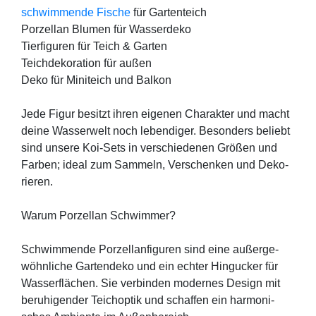
schwim­men­de Fische
für Gar­ten­teich
Por­zel­lan Blu­men für Was­ser­de­ko
Tier­fi­gu­ren für Teich & Gar­ten
Teich­de­ko­ra­ti­on für außen
Deko für Mini­teich und Bal­kon
Jede Figur besitzt ihren eige­nen Cha­rak­ter und macht
dei­ne Was­ser­welt noch leben­di­ger. Beson­ders beliebt
sind unse­re Koi-Sets in ver­schie­de­nen Grö­ßen und
Far­ben; ide­al zum Sam­meln, Ver­schen­ken und Deko­
rie­ren.
War­um Por­zel­lan Schwim­mer?
Schwim­men­de Por­zel­lan­fi­gu­ren sind eine außer­ge­
wöhn­li­che Gar­ten­de­ko und ein ech­ter Hin­gu­cker für
Was­ser­flä­chen. Sie ver­bin­den moder­nes Design mit
beru­hi­gen­der Teichop­tik und schaf­fen ein har­mo­ni­