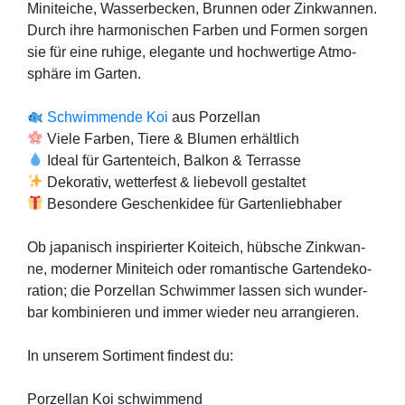
Mini­tei­che, Was­ser­be­cken, Brun­nen oder Zink­wan­nen.
Durch ihre har­mo­ni­schen Far­ben und For­men sor­gen
sie für eine ruhi­ge, ele­gan­te und hoch­wer­ti­ge Atmo­
sphä­re im Gar­ten.
Schwim­men­de Koi
aus Por­zel­lan
Vie­le Far­ben, Tie­re & Blu­men erhält­lich
Ide­al für Gar­ten­teich, Bal­kon & Ter­ras­se
Deko­ra­tiv, wet­ter­fest & lie­be­voll gestal­tet
Beson­de­re Geschenk­idee für Gar­ten­lieb­ha­ber
Ob japa­nisch inspi­rier­ter Koi­teich, hüb­sche Zink­wan­
ne, moder­ner Mini­teich oder roman­ti­sche Gar­ten­de­ko­
ra­ti­on; die Por­zel­lan Schwim­mer las­sen sich wun­der­
bar kom­bi­nie­ren und immer wie­der neu arran­gie­ren.
In unse­rem Sor­ti­ment fin­dest du:
Por­zel­lan Koi schwim­mend