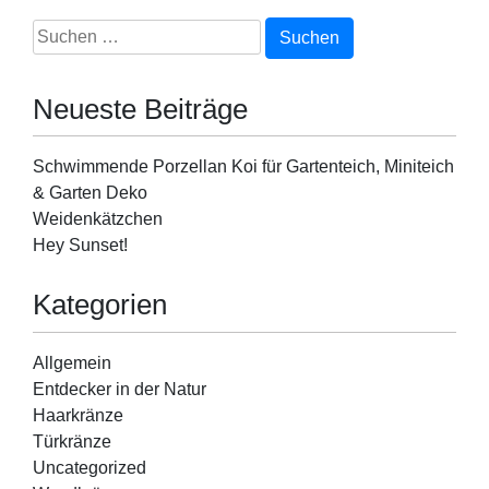
Schwimmende
Porzellan
Suchen
Koi
nach:
für
Gartenteich,
Neueste Beiträge
Miniteich
&
Garten
Schwimmende Porzellan Koi für Gartenteich, Miniteich
Deko
& Garten Deko
Weidenkätzchen
Hey Sunset!
Kategorien
Allgemein
Entdecker in der Natur
Haarkränze
Türkränze
Uncategorized