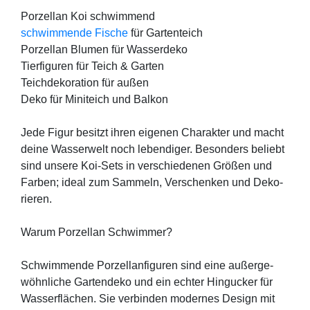
Por­zel­lan Koi schwim­mend
schwim­men­de Fische
für Gar­ten­teich
Por­zel­lan Blu­men für Was­ser­de­ko
Tier­fi­gu­ren für Teich & Gar­ten
Teich­de­ko­ra­ti­on für außen
Deko für Mini­teich und Bal­kon
Jede Figur besitzt ihren eige­nen Cha­rak­ter und macht
dei­ne Was­ser­welt noch leben­di­ger. Beson­ders beliebt
sind unse­re Koi-Sets in ver­schie­de­nen Grö­ßen und
Far­ben; ide­al zum Sam­meln, Ver­schen­ken und Deko­
rie­ren.
War­um Por­zel­lan Schwim­mer?
Schwim­men­de Por­zel­lan­fi­gu­ren sind eine außer­ge­
wöhn­li­che Gar­ten­de­ko und ein ech­ter Hin­gu­cker für
Was­ser­flä­chen. Sie ver­bin­den moder­nes Design mit