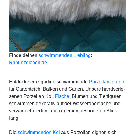
Fin­de dei­nen
schwim­men­den Lieb­ling
:
Rapunzelchen.de
Ent­de­cke ein­zig­ar­ti­ge schwim­men­de
Por­zel­lan­fi­gu­ren
für Gar­ten­teich, Bal­kon und Gar­ten. Unse­re hand­ver­le­
se­nen Por­zel­lan Koi,
Fische
, Blu­men und Tier­fi­gu­ren
schwim­men deko­ra­tiv auf der Was­ser­ober­flä­che und
ver­wan­deln jeden Teich in einen beson­de­ren Blick­
fang.
Die
schwim­men­den Koi
aus Por­zel­lan eig­nen sich