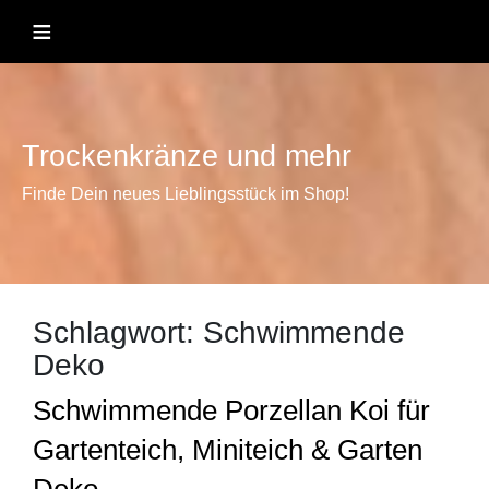
Skip
≡
to
content
Trockenkränze und mehr
Finde Dein neues Lieblingsstück im Shop!
Schlagwort:
Schwimmende
Deko
Schwimmende Porzellan Koi für
Gartenteich, Miniteich & Garten