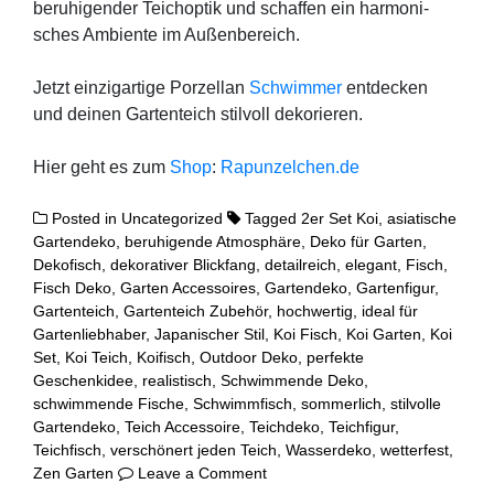
beru­hi­gen­der Teichop­tik und schaf­fen ein har­mo­ni­
sches Ambi­en­te im Außen­be­reich.
Jetzt ein­zig­ar­ti­ge Por­zel­lan
Schwim­mer
ent­de­cken
und dei­nen Gar­ten­teich stil­voll dekorieren.
Hier geht es zum
Shop
:
Rapunzelchen.de
Posted in
Uncategorized
Tagged
2er Set Koi
,
asiatische
Gartendeko
,
beruhigende Atmosphäre
,
Deko für Garten
,
Dekofisch
,
dekorativer Blickfang
,
detailreich
,
elegant
,
Fisch
,
Fisch Deko
,
Garten Accessoires
,
Gartendeko
,
Gartenfigur
,
Gartenteich
,
Gartenteich Zubehör
,
hochwertig
,
ideal für
Gartenliebhaber
,
Japanischer Stil
,
Koi Fisch
,
Koi Garten
,
Koi
Set
,
Koi Teich
,
Koifisch
,
Outdoor Deko
,
perfekte
Geschenkidee
,
realistisch
,
Schwimmende Deko
,
schwimmende Fische
,
Schwimmfisch
,
sommerlich
,
stilvolle
Gartendeko
,
Teich Accessoire
,
Teichdeko
,
Teichfigur
,
Teichfisch
,
verschönert jeden Teich
,
Wasserdeko
,
wetterfest
,
on
Zen Garten
Leave a Comment