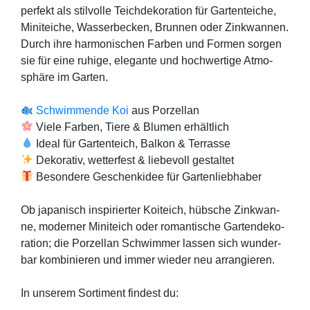
per­fekt als stil­vol­le Teich­de­ko­ra­ti­on für Gar­ten­tei­che,
Mini­tei­che, Was­ser­be­cken, Brun­nen oder Zink­wan­nen.
Durch ihre har­mo­ni­schen Far­ben und For­men sor­gen
sie für eine ruhi­ge, ele­gan­te und hoch­wer­ti­ge Atmo­
sphä­re im Gar­ten.
Schwim­men­de Koi
aus Por­zel­lan
Vie­le Far­ben, Tie­re & Blu­men erhält­lich
Ide­al für Gar­ten­teich, Bal­kon & Ter­ras­se
Deko­ra­tiv, wet­ter­fest & lie­be­voll gestal­tet
Beson­de­re Geschenk­idee für Gar­ten­lieb­ha­ber
Ob japa­nisch inspi­rier­ter Koi­teich, hüb­sche Zink­wan­
ne, moder­ner Mini­teich oder roman­ti­sche Gar­ten­de­ko­
ra­ti­on; die Por­zel­lan Schwim­mer las­sen sich wun­der­
bar kom­bi­nie­ren und immer wie­der neu arran­gie­ren.
In unse­rem Sor­ti­ment fin­dest du: