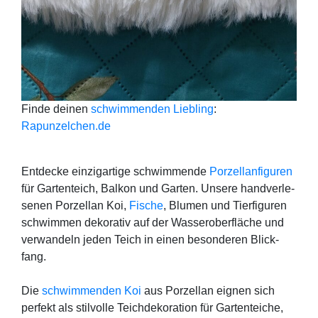
Fin­de dei­nen
schwim­men­den Lieb­ling
:
Rapunzelchen.de
Ent­de­cke ein­zig­ar­ti­ge schwim­men­de
Por­zel­lan­fi­gu­ren
für Gar­ten­teich, Bal­kon und Gar­ten. Unse­re hand­ver­le­
se­nen Por­zel­lan Koi,
Fische
, Blu­men und Tier­fi­gu­ren
schwim­men deko­ra­tiv auf der Was­ser­ober­flä­che und
ver­wan­deln jeden Teich in einen beson­de­ren Blick­
fang.
Die
schwim­men­den Koi
aus Por­zel­lan eig­nen sich
per­fekt als stil­vol­le Teich­de­ko­ra­ti­on für Gar­ten­tei­che,