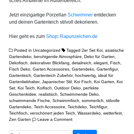
sches Ambi­en­te im Außen­be­reich.
Jetzt ein­zig­ar­ti­ge Por­zel­lan
Schwim­mer
ent­de­cken
und dei­nen Gar­ten­teich stil­voll dekorieren.
Hier geht es zum
Shop
:
Rapunzelchen.de
Posted in
Uncategorized
Tagged
2er Set Koi
,
asiatische
Gartendeko
,
beruhigende Atmosphäre
,
Deko für Garten
,
Dekofisch
,
dekorativer Blickfang
,
detailreich
,
elegant
,
Fisch
,
Fisch Deko
,
Garten Accessoires
,
Gartendeko
,
Gartenfigur
,
Gartenteich
,
Gartenteich Zubehör
,
hochwertig
,
ideal für
Gartenliebhaber
,
Japanischer Stil
,
Koi Fisch
,
Koi Garten
,
Koi
Set
,
Koi Teich
,
Koifisch
,
Outdoor Deko
,
perfekte
Geschenkidee
,
realistisch
,
Schwimmende Deko
,
schwimmende Fische
,
Schwimmfisch
,
sommerlich
,
stilvolle
Gartendeko
,
Teich Accessoire
,
Teichdeko
,
Teichfigur
,
Teichfisch
,
verschönert jeden Teich
,
Wasserdeko
,
wetterfest
,
on
Zen Garten
Leave a Comment
Schwimmende
Porzellan
Suchen