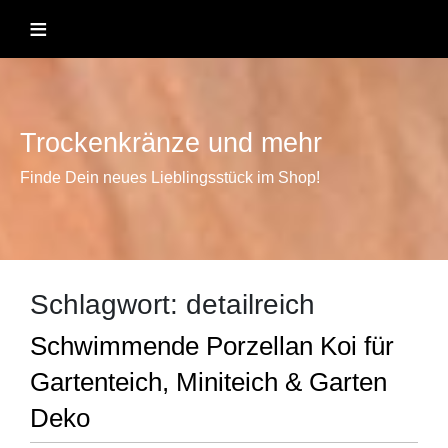
Skip
≡
to
content
Trockenkränze und mehr
Finde Dein neues Lieblingsstück im Shop!
Schlagwort:
detailreich
Schwimmende Porzellan Koi für
Gartenteich, Miniteich & Garten
Deko