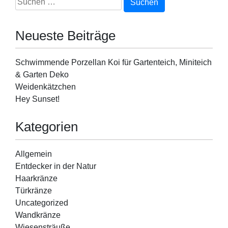
Koi
nach:
für
Gartenteich,
Neueste Beiträge
Miniteich
&
Garten
Schwimmende Porzellan Koi für Gartenteich, Miniteich
Deko
& Garten Deko
Weidenkätzchen
Hey Sunset!
Kategorien
Allgemein
Entdecker in der Natur
Haarkränze
Türkränze
Uncategorized
Wandkränze
Wiesensträuße