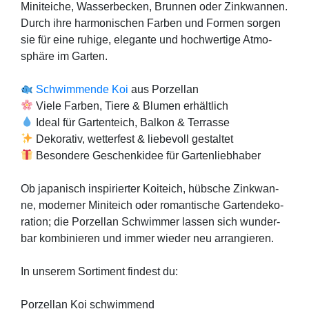
Mini­tei­che, Was­ser­be­cken, Brun­nen oder Zink­wan­nen.
Durch ihre har­mo­ni­schen Far­ben und For­men sor­gen
sie für eine ruhi­ge, ele­gan­te und hoch­wer­ti­ge Atmo­
sphä­re im Gar­ten.
Schwim­men­de Koi
aus Por­zel­lan
Vie­le Far­ben, Tie­re & Blu­men erhält­lich
Ide­al für Gar­ten­teich, Bal­kon & Ter­ras­se
Deko­ra­tiv, wet­ter­fest & lie­be­voll gestal­tet
Beson­de­re Geschenk­idee für Gar­ten­lieb­ha­ber
Ob japa­nisch inspi­rier­ter Koi­teich, hüb­sche Zink­wan­
ne, moder­ner Mini­teich oder roman­ti­sche Gar­ten­de­ko­
ra­ti­on; die Por­zel­lan Schwim­mer las­sen sich wun­der­
bar kom­bi­nie­ren und immer wie­der neu arran­gie­ren.
In unse­rem Sor­ti­ment fin­dest du:
Por­zel­lan Koi schwim­mend