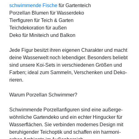
schwim­men­de Fische
für Gar­ten­teich
Por­zel­lan Blu­men für Was­ser­de­ko
Tier­fi­gu­ren für Teich & Gar­ten
Teich­de­ko­ra­ti­on für außen
Deko für Mini­teich und Bal­kon
Jede Figur besitzt ihren eige­nen Cha­rak­ter und macht
dei­ne Was­ser­welt noch leben­di­ger. Beson­ders beliebt
sind unse­re Koi-Sets in ver­schie­de­nen Grö­ßen und
Far­ben; ide­al zum Sam­meln, Ver­schen­ken und Deko­
rie­ren.
War­um Por­zel­lan Schwim­mer?
Schwim­men­de Por­zel­lan­fi­gu­ren sind eine außer­ge­
wöhn­li­che Gar­ten­de­ko und ein ech­ter Hin­gu­cker für
Was­ser­flä­chen. Sie ver­bin­den moder­nes Design mit
beru­hi­gen­der Teichop­tik und schaf­fen ein har­mo­ni­