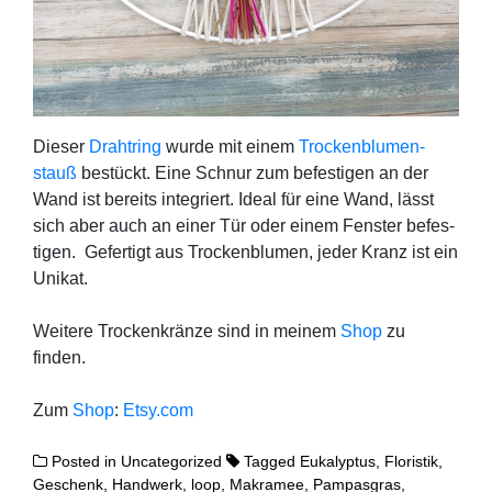
Die­ser
Draht­ring
wur­de mit einem
Tro­cken­blu­men­
stauß
bestückt. Eine Schnur zum befes­ti­gen an der
Wand ist bereits inte­griert. Ide­al für eine Wand, lässt
sich aber auch an einer Tür oder einem Fens­ter befes­
ti­gen. Gefer­tigt aus Tro­cken­blu­men, jeder Kranz ist ein
Unikat.
Wei­te­re Tro­cken­krän­ze sind in mei­nem
Shop
zu
finden.
Zum
Shop
:
Etsy.com
Posted in
Uncategorized
Tagged
Eukalyptus
,
Floristik
,
Geschenk
,
Handwerk
,
loop
,
Makramee
,
Pampasgras
,