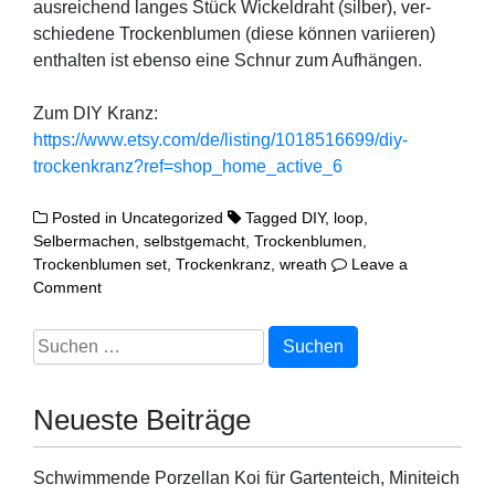
aus­rei­chend lan­ges Stück Wickel­draht (sil­ber), ver­
schie­de­ne Tro­cken­blu­men (die­se kön­nen vari­ie­ren)
ent­hal­ten ist eben­so eine Schnur zum Aufhängen.
Zum DIY Kranz:
https://www.etsy.com/de/listing/1018516699/diy-
trockenkranz?ref=shop_home_active_6
Posted in
Uncategorized
Tagged
DIY
,
loop
,
Selbermachen
,
selbstgemacht
,
Trockenblumen
,
Trockenblumen set
,
Trockenkranz
,
wreath
Leave a
on
Comment
DIY
Set
Suchen
Trockenblumenkranz
nach:
Neueste Beiträge
Schwimmende Porzellan Koi für Gartenteich, Miniteich