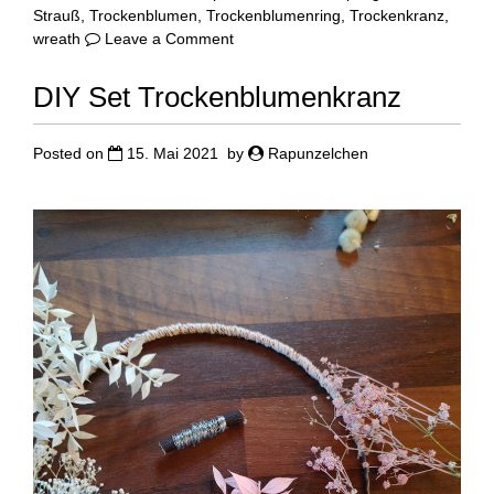
Strauß
,
Trockenblumen
,
Trockenblumenring
,
Trockenkranz
,
on
wreath
Leave a Comment
Drahtring
mit
DIY Set Trockenblumenkranz
Trockenblumenstauß
Posted on
15. Mai 2021
by
Rapunzelchen