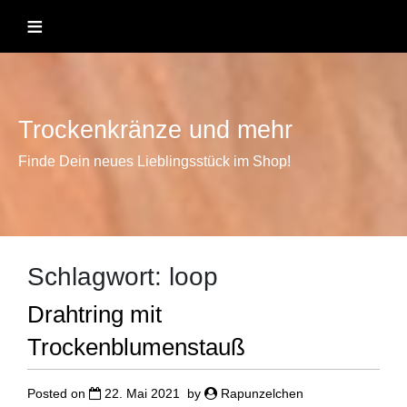
Skip
≡
to
content
Trockenkränze und mehr
Finde Dein neues Lieblingsstück im Shop!
Schlagwort:
loop
Drahtring mit
Trockenblumenstauß
Posted on
22. Mai 2021
by
Rapunzelchen