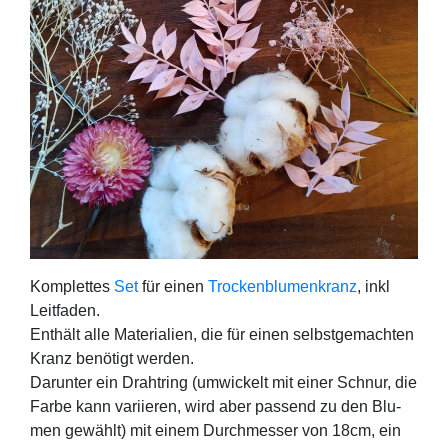
Kom­plet­tes
Set
für einen
Tro­cken­blu­men­kranz
, inkl
Leit­fa­den.
Ent­hält alle Mate­ria­li­en, die für einen selbst­ge­mach­ten
Kranz benö­tigt wer­den.
Dar­un­ter ein Draht­ring (umwi­ckelt mit einer Schnur, die
Far­be kann vari­ie­ren, wird aber pas­send zu den Blu­
men gewählt) mit einem Durch­mes­ser von 18cm, ein