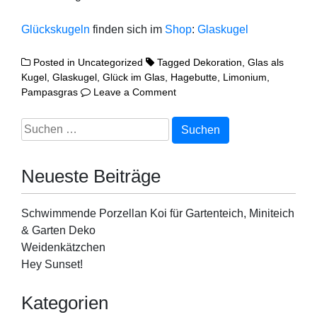
Glücks­ku­geln
fin­den sich im
Shop
:
Glas­ku­gel
Posted in
Uncategorized
Tagged
Dekoration
,
Glas als
Kugel
,
Glaskugel
,
Glück im Glas
,
Hagebutte
,
Limonium
,
on
Pampasgras
Leave a Comment
Glück
im Glas
Suchen
nach:
Neueste Beiträge
Schwimmende Porzellan Koi für Gartenteich, Miniteich
& Garten Deko
Weidenkätzchen
Hey Sunset!
Kategorien