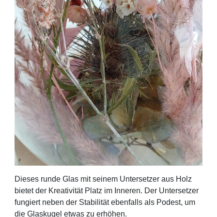
Die­ses run­de Glas mit sei­nem Unter­set­zer aus Holz
bie­tet der Krea­ti­vi­tät Platz im Inne­ren. Der Unter­set­zer
fun­giert neben der Sta­bi­li­tät eben­falls als Podest, um
die Glas­ku­gel etwas zu erhöhen.