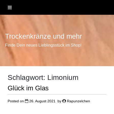
Skip
≡
to
content
Trockenkränze und mehr
Finde Dein neues Lieblingsstück im Shop!
Schlagwort:
Limonium
Glück im Glas
Posted on
26. August 2021
by
Rapunzelchen