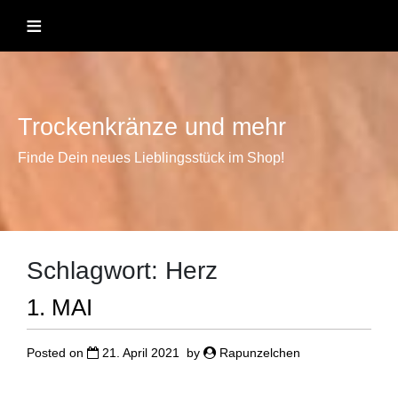
Skip
≡
to
content
Trockenkränze und mehr
Finde Dein neues Lieblingsstück im Shop!
Schlagwort:
Herz
1. MAI
Posted on
21. April 2021
by
Rapunzelchen