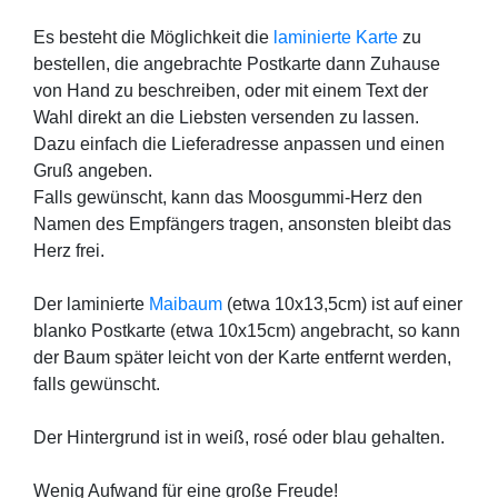
Es besteht die Mög­lich­keit die
lami­nier­te Kar­te
zu
bestel­len, die ange­brach­te Post­kar­te dann Zuhau­se
von Hand zu beschrei­ben, oder mit einem Text der
Wahl direkt an die Liebs­ten ver­sen­den zu las­sen.
Dazu ein­fach die Lie­fer­adres­se anpas­sen und einen
Gruß ange­ben.
Falls gewünscht, kann das Moos­gum­mi-Herz den
Namen des Emp­fän­gers tra­gen, ansons­ten bleibt das
Herz frei.
Der lami­nier­te
Mai­baum
(etwa 10x13,5cm) ist auf einer
blan­ko Post­kar­te (etwa 10x15cm) ange­bracht, so kann
der Baum spä­ter leicht von der Kar­te ent­fernt wer­den,
falls gewünscht.
Der Hin­ter­grund ist in weiß, rosé oder blau gehalten.
Wenig Auf­wand für eine gro­ße Freu­de!