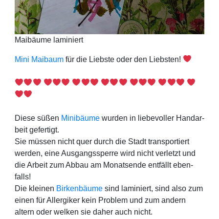
Mai­bäu­me laminiert
Mini Mai­baum
für die Liebs­te oder den Liebs­ten!
Die­se süßen
Mini­bäu­me
wur­den in lie­be­vol­ler Hand­ar­
beit gefer­tigt.
Sie müs­sen nicht quer durch die Stadt trans­por­tiert
wer­den, eine Aus­gangs­sper­re wird nicht ver­letzt und
die Arbeit zum Abbau am Monats­en­de ent­fällt eben­
falls!
Die klei­nen
Bir­ken­bäu­me
sind lami­niert, sind also zum
einen für All­er­gi­ker kein Pro­blem und zum andern
altern oder wel­ken sie daher auch nicht.