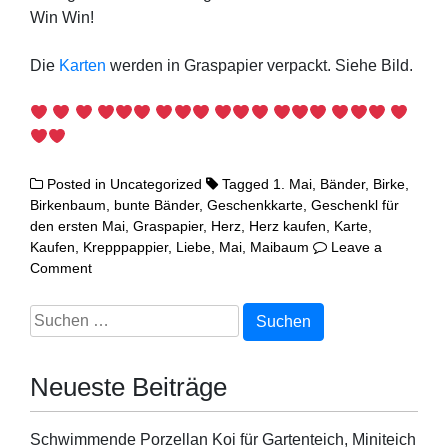
Win Win!
Die
Kar­ten
wer­den in Gras­pa­pier ver­packt. Sie­he Bild.
Posted in
Uncategorized
Tagged
1. Mai
,
Bänder
,
Birke
,
Birkenbaum
,
bunte Bänder
,
Geschenkkarte
,
Geschenkl für
den ersten Mai
,
Graspapier
,
Herz
,
Herz kaufen
,
Karte
,
Kaufen
,
Krepppappier
,
Liebe
,
Mai
,
Maibaum
Leave a
on
Comment
1.
MAI
Suchen
nach:
Neueste Beiträge
Schwimmende Porzellan Koi für Gartenteich, Miniteich