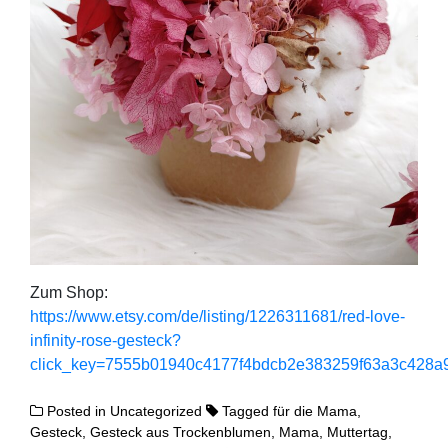
Zum Shop:
https://www.etsy.com/de/listing/1226311681/red-love-
infinity-rose-gesteck?
click_key=7555b01940c4177f4bdcb2e383259f63a3c428
Posted in
Uncategorized
Tagged
für die Mama
,
Gesteck
,
Gesteck aus Trockenblumen
,
Mama
,
Muttertag
,