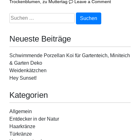
on
Trockenblumen
,
zu Muttertag
Leave a Comment
Für
die
Suchen
liebste
nach:
Mama!
Neueste Beiträge
Schwimmende Porzellan Koi für Gartenteich, Miniteich
& Garten Deko
Weidenkätzchen
Hey Sunset!
Kategorien
Allgemein
Entdecker in der Natur
Haarkränze
Türkränze