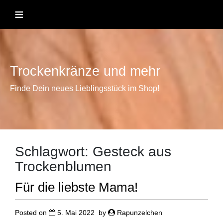
Skip
≡
to
content
Trockenkränze und mehr
Finde Dein neues Lieblingsstück im Shop!
Schlagwort:
Gesteck aus
Trockenblumen
Für die liebste Mama!
Posted on
5. Mai 2022
by
Rapunzelchen