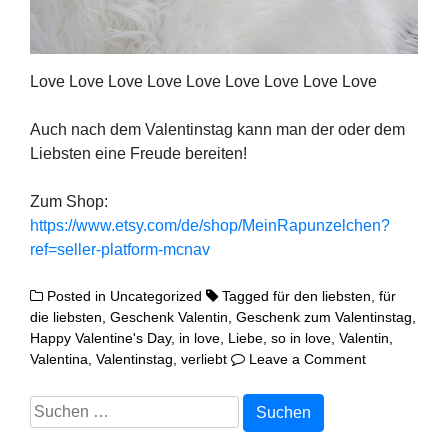
Love Love Love Love Love Love Love Love Love
Auch nach dem Valen­tins­tag kann man der oder dem
Liebs­ten eine Freu­de bereiten!
Zum Shop:
https://www.etsy.com/de/shop/MeinRapunzelchen?
ref=seller-platform-mcnav
Posted in
Uncategorized
Tagged
für den liebsten
,
für
die liebsten
,
Geschenk Valentin
,
Geschenk zum Valentinstag
,
Happy Valentine's Day
,
in love
,
Liebe
,
so in love
,
Valentin
,
on
Valentina
,
Valentinstag
,
verliebt
Leave a Comment
Happy
Valentine’s
Suchen
Day!
nach: