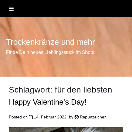
Skip
≡
to
content
Trockenkränze und mehr
Finde Dein neues Lieblingsstück im Shop!
Schlagwort:
für den liebsten
Happy Valentine’s Day!
Posted on
14. Februar 2022
by
Rapunzelchen