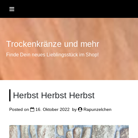
Skip
≡
to
content
Trockenkränze und mehr
Finde Dein neues Lieblingsstück im Shop!
Herbst Herbst Herbst
Posted on
16. Oktober 2022
by
Rapunzelchen