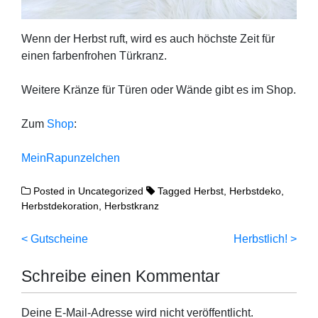
Wenn der Herbst ruft, wird es auch höchs­te Zeit für
einen far­ben­fro­hen Türkranz.
Wei­te­re Krän­ze für Türen oder Wän­de gibt es im Shop.
Zum
Shop
:
Mein­Ra­pun­zel­chen
Posted in
Uncategorized
Tagged
Herbst
,
Herbstdeko
,
Herbstdekoration
,
Herbstkranz
Beitragsnavigation
Gutscheine
Herbstlich!
Schreibe einen Kommentar
Deine E-Mail-Adresse wird nicht veröffentlicht.