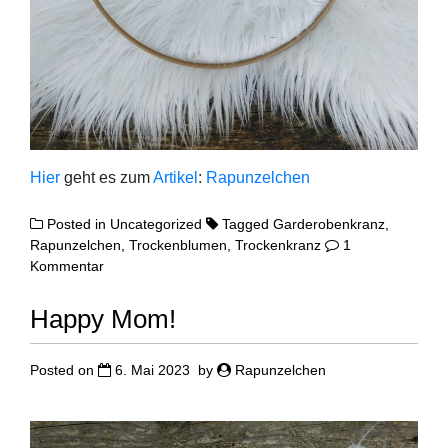
Hier
geht es zum
Arti­kel
:
Rapun­zel­chen
Posted in
Uncategorized
Tagged
Garderobenkranz
,
Rapunzelchen
,
Trockenblumen
,
Trockenkranz
1
zu
Kommentar
Trockenkränze
der
Happy Mom!
besonderen
Art...
Posted on
6. Mai 2023
by
Rapunzelchen