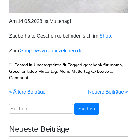
Am 14.05.2023 ist Muttertag!
Zau­ber­haf­te Geschen­ke befin­den sich im
Shop
.
Zum
Shop
:
www.rapunzelchen.de
Posted in
Uncategorized
Tagged
geschenk für mama
,
Geschenkidee Muttertag
,
Mom
,
Muttertag
Leave a
on
Comment
Happy
Mom!
Beitragsnavigation
Ältere Beiträge
Neuere Beiträge
Suchen
nach:
Neueste Beiträge