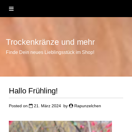
Skip
≡
to
content
Trockenkränze und mehr
Finde Dein neues Lieblingsstück im Shop!
Hallo Frühling!
Posted on
21. März 2024
by
Rapunzelchen