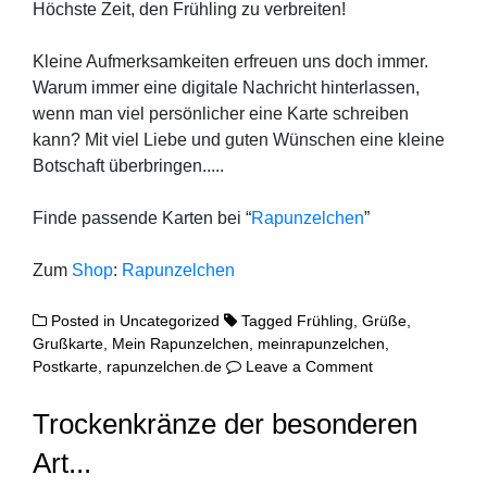
Höchs­te Zeit, den Früh­ling zu verbreiten!
Klei­ne Auf­merk­sam­kei­ten erfreu­en uns doch immer.
War­um immer eine digi­ta­le Nach­richt hin­ter­las­sen,
wenn man viel per­sön­li­cher eine Kar­te schrei­ben
kann? Mit viel Lie­be und guten Wün­schen eine klei­ne
Bot­schaft überbringen.....
Fin­de pas­sen­de Kar­ten bei “
Rapun­zel­chen
”
Zum
Shop
:
Rapun­zel­chen
Posted in
Uncategorized
Tagged
Frühling
,
Grüße
,
Grußkarte
,
Mein Rapunzelchen
,
meinrapunzelchen
,
on
Postkarte
,
rapunzelchen.de
Leave a Comment
Hallo
Frühling!
Trockenkränze der besonderen
Art...